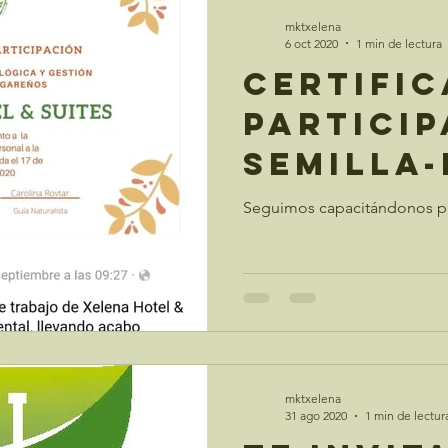
mktxelena
6 oct 2020
1 min de lectura
Certifi
particip
Semilla
Proyect
Seguimos capacitándonos pa
mktxelena
31 ago 2020
1 min de lectur