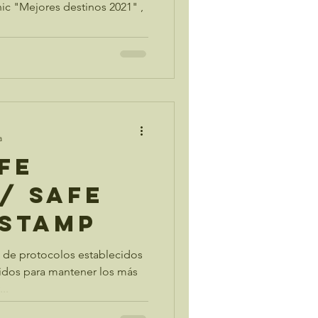
hic "Mejores destinos 2021" ,
a
fe
/ Safe
 Stamp
 de protocolos establecidos
idos para mantener los más
..