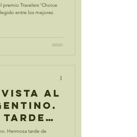
l premio Travelers 'Choice
elegido entre los mejores
Vista al
gentino.
 tarde
rno.
ino. Hermosa tarde de