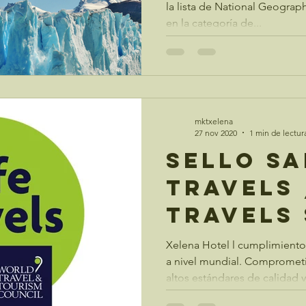
la lista de National Geograp
en la categoría de...
mktxelena
27 nov 2020
1 min de lectur
Sello Sa
Travels 
Travels
Xelena Hotel l cumplimiento
a nivel mundial. Compromet
altos estándares de calidad y.