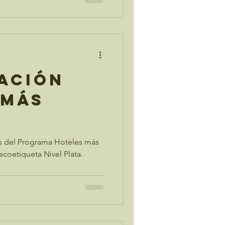
ación
 más
nes del Programa Hoteles más
ecoetiqueta Nivel Plata.