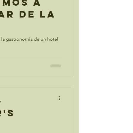
amos a
ar de la
la gastronomía de un hotel
a
's