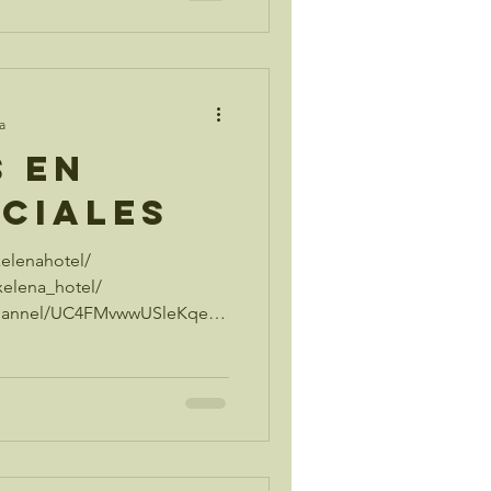
a
s en
ociales
elenahotel/
xelena_hotel/
channel/UC4FMvwwUSleKqeTb