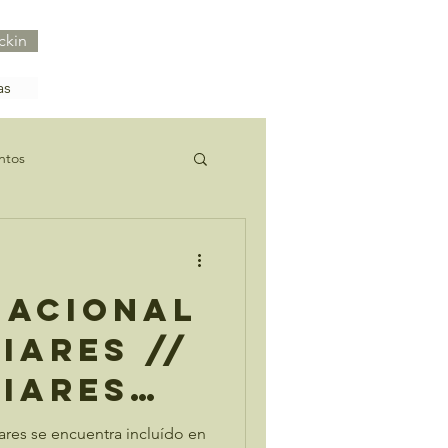
ckin
as
ntos
Nacional
iares //
ciares
l park
ares se encuentra incluído en