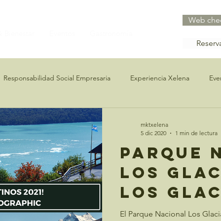
Web che
 Bienestar
Eventos
Gastronomía
Reserv
Responsabilidad Social Empresaria
Experiencia Xelena
Eve
mktxelena
5 dic 2020
1 min de lectura
Parque 
Los Glac
Los Gla
Nationa
El Parque Nacional Los Glaci