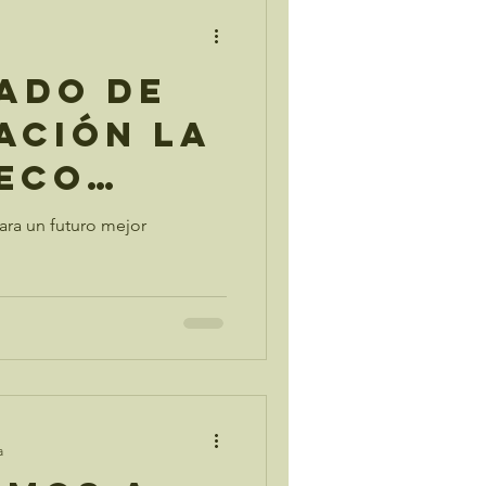
cado de
ación La
-Eco
os
ra un futuro mejor
a